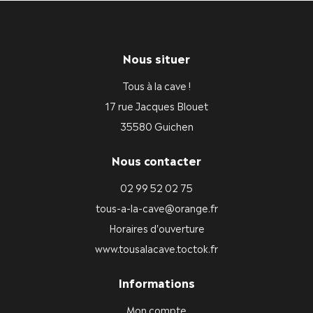
Nous situer
Tous à la cave !
17 rue Jacques Blouet
35580 Guichen
Nous contacter
02 99 52 02 75
tous-a-la-cave@orange.fr
Horaires d'ouverture
www.tousalacave.toctok.fr
Informations
Mon compte