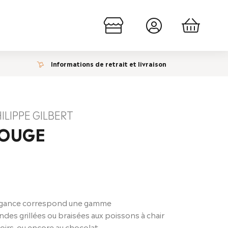
Informations de retrait et livraison
HILIPPE GILBERT
ROUGE
élégance correspond une gamme
des grillées ou braisées aux poissons à chair
noirs, ou encore au chocolat.