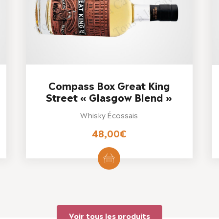
Compass Box Great King
Street « Glasgow Blend »
Whisky Écossais
48,00
€
Voir tous les produits