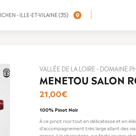
CHEN - ILLE-ET-VILAINE (35)
VALLÉE DE LA LOIRE - DOMAINE P
MENETOU SALON 
21,00
€
100% Pinot Noir
À ce pinot noir tout en délicatesse et en 
d’accompagnement très large allant des vian
grasse, à la charcuterie, aux fruits rouges et 