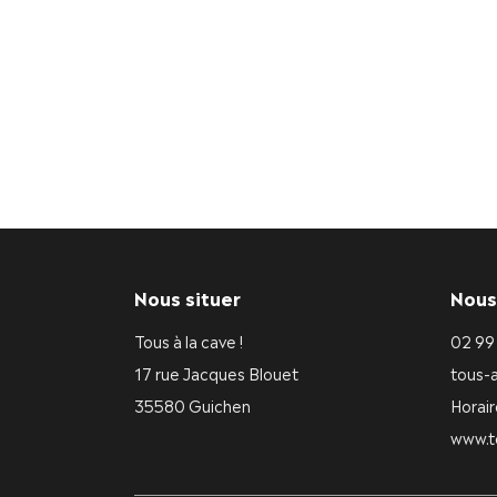
la
page
du
produit
Nous situer
Nous
Tous à la cave !
02 99
17 rue Jacques Blouet
tous-
35580 Guichen
Horair
www.t