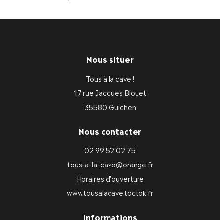
Nous situer
Tous à la cave !
17 rue Jacques Blouet
35580 Guichen
Nous contacter
02 99 52 02 75
tous-a-la-cave@orange.fr
Horaires d'ouverture
www.tousalacave.toctok.fr
Informations