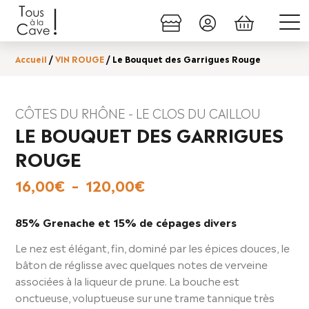
Accueil
/
VIN ROUGE
/ Le Bouquet des Garrigues Rouge
CÔTES DU RHÔNE - LE CLOS DU CAILLOU
LE BOUQUET DES GARRIGUES
ROUGE
Plage
16,00
€
–
120,00
€
de
prix :
85% Grenache et 15% de cépages divers
16,00€
Le nez est élégant, fin, dominé par les épices douces, le
à
bâton de réglisse avec quelques notes de verveine
120,00€
associées à la liqueur de prune. La bouche est
onctueuse, voluptueuse sur une trame tannique très