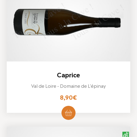
être
choisies
sur
la
page
du
produit
Caprice
Val de Loire - Domaine de L'épinay
8,90
€