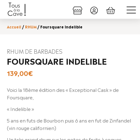
Accueil
/
RHUM
/ Foursquare Indelible
RHUM DE BARBADES
FOURSQUARE INDELIBLE
139,00
€
Voici la 18ème édition des « Exceptional Cask » de
Foursquare,
« Indelible »
5 ans en futs de Bourbon puis 6 ans en fut de Zinfandel
(vin rouge californien)
Un très grand rhum sur les notes de fruits à coques,