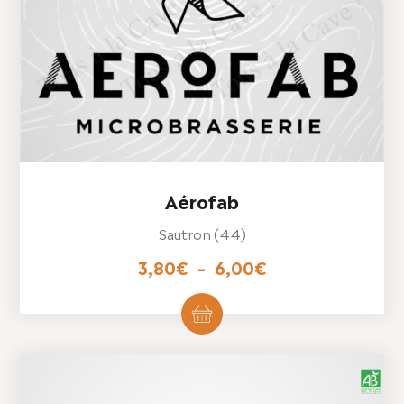
Aérofab
Sautron (44)
Plage
3,80
€
–
6,00
€
de
Ce
produit
prix :
a
3,80€
plusieurs
variations.
à
Les
6,00€
options
peuvent