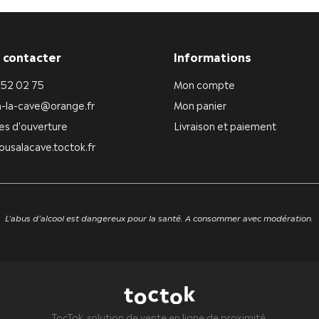
 contacter
Informations
 52 02 75
Mon compte
a-la-cave@orange.fr
Mon panier
es d'ouverture
Livraison et paiement
ousalacave.toctok.fr
L'abus d'alcool est dangereux pour la santé. A consommer avec modération.
TocTok, solution de vente en ligne de proximité.