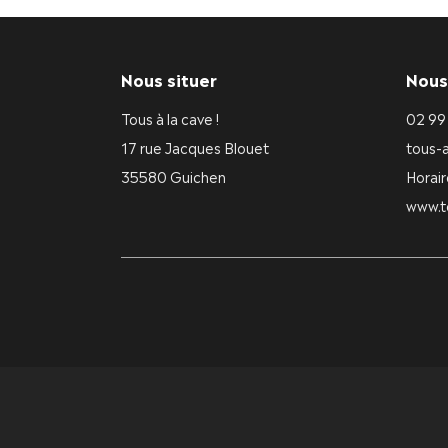
Nous situer
Nous
Tous à la cave !
02 99
17 rue Jacques Blouet
tous-
35580 Guichen
Horair
www.t