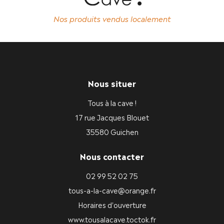
Nos produits vendus localement
Nous situer
Tous à la cave !
17 rue Jacques Blouet
35580 Guichen
Nous contacter
02 99 52 02 75
tous-a-la-cave@orange.fr
Horaires d'ouverture
www.tousalacave.toctok.fr