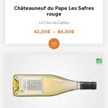
Châteauneuf du Pape Les Safres
rouge
Le Clos du Caillou
Plage
42,00
€
–
86,00
€
de
Ce
produit
prix :
a
42,00€
plusieurs
variations.
à
Les
86,00€
options
peuvent
être
choisies
sur
la
page
du
produit